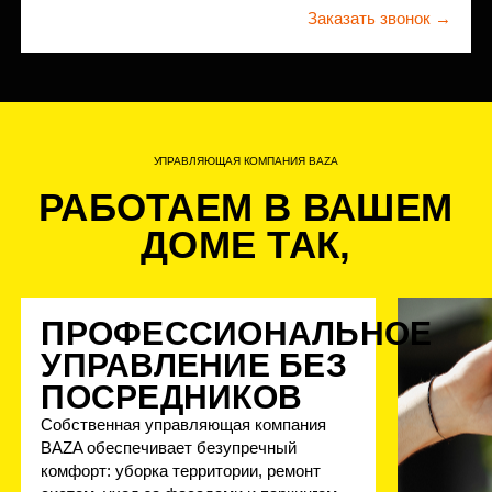
ИНВЕСТИЦИИ
ПОЧЕМУ ИНВЕСТОРЫ
ВЫБИРАЮТ
«БЕСТСЕЛЛЕР»
ЛОКАЦИЯ С ДВОЙНЫМ
ПРЕИМУЩЕСТВОМ
Всего 4 км от ЦАО — статус центрального
адреса
Рядом с будущим деловым хабом «Москва-
Сити-2» — гарантированный рост цен
ГОТОВОЕ РЕШЕНИЕ