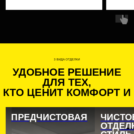
ДЛЯ ВАШЕЙ КВАРТИРЫ
+ Умное управление светом, техникой, приточной
вентиляцией с помощью бризеров VAKIO OpenAir
+ Климат-контроль с индивидуальными настройками
+ Умный терморегулятор для радиатора, датчики
температуры и влажности, протечек и микроклимата
СТАРТОВЫЙ НАБОР В
ПОДАРОК
+ Колонка Алиса Lite и центр управления умным
домом
+ Терморегуляторы для радиаторов
+ Датчики температуры, влажности и протечек
ЗАКАЗАТЬ
ЗВОНОК