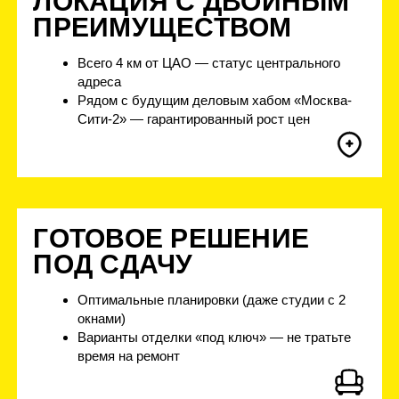
В управлении УК BAZA
166 500 м²
в проектировании
второй волны
118 500 м²
в стройке в Москве и Екатеринбурге