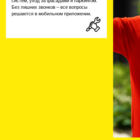
ПОД СДАЧУ
Оптимальные планировки (даже студии с 2
окнами)
Варианты отделки «под ключ» — не тратьте
время на ремонт
ПРЕМИУМ-
ИНФРАСТРУКТУРА
Современное лобби: каминный зал,
библиотека, коворкинг, фитнес и детский
клуб.
Камерный ЖК и закрытый двор-терраса —
комфорт для жильцов = стабильная аренда
Умные системы управления (голос,
приложение) и бесконтактный доступ — то,
за что арендаторы платят на 15−20% больше