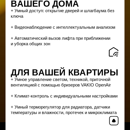
Оставить заявку →
ТРАНШЕВАЯ ИПОТЕКА
Выбирайте траншевую ипотеку с индивидуальным
графиком платежей! Первоначальный взнос от 20%.
Оставить заявку →
ТРЕЙД-ИН
Продадим вашу квартиру по рыночной цене за 3
месяца. Пока ищем покупателя, новая квартира
будет забронирована за вами.
Заказать звонок →
УПРАВЛЯЮЩАЯ КОМПАНИЯ BAZA