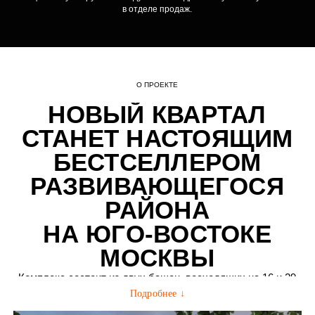
НА ЮГО-ВОСТОКЕ
МОСКВЫ
Комплекс состоит из двух башен, восходящих на 16 и 29
этажей, расположенных в непосредственной близости
Центром композиции является стилобатная часть
от зеленых зон. Тихий район с закрытой территорией
с многофункциональными пространствами для отдыха,
обеспечивает ощущение закрытого клуба, приватности для
которая соединяет две жилые башни.
владельцев квартир.
ПАРК
ЭКСТЕРЬЕР
ЛОББИ
ДВОР
ТЕРРАСЫ
МОП
2.4 ГА
Каждая деталь здесь продумана до совершенства —
эргономичные планировочные решения, невероятные
виды на зеленый оазис парковой зоны в 2,4 га, авторские
лобби, подземный паркинг с зимним садом, а также
ландшафтный дизайн и community-инфраструктура. Таким
образом будет создана целая экосистема, где каждый
элемент играет свою ключевую роль.
Подробнее ↓