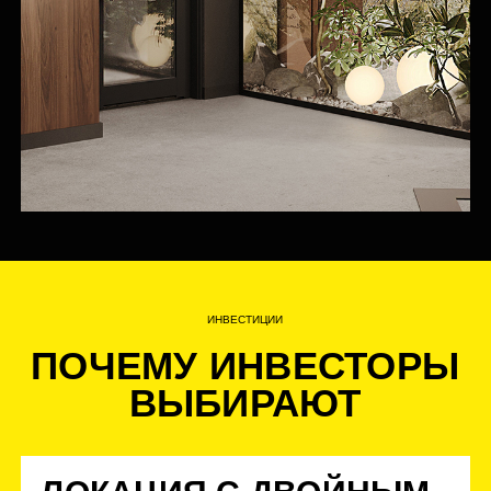
О КОМПАНИИ
BAZA DEVELOPMENT
BAZA Development — это застройщик новой волны.
Мы создаем продуктовые решения для жизни, строим
уникальные жилые комплексы в России и за рубежом,
обеспечиваем комфорт проживания через собственную
управляющую компанию.
450 000 м²