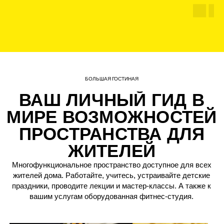
ОКУПАЕМОСТЬ
ГАРАНТИРОВАНА
Капитализация минимум +20% к моменту
сдачи
Пассивный доход 84 000₽/мес (средняя
арендная ставка по району)
Ликвидность: 97% квартир в подобных ЖК
сдаются в первые 30 дней
ЮВАО — ЛИДЕР ПО
РОСТУ ЦЕНЫ
Полноценное перерождение района — новые ЖК, парковые
зоны, бизнес-центры, транспортные магистрали и станции
метро создают принципиально новую городскую среду
с прогнозируемым ростом стоимости м².