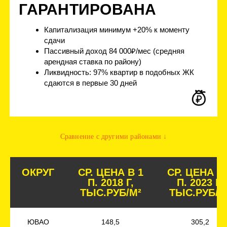
СТАРТ
ПРОДАЖ
Cравнение с другими районами ↓
ПРОЕКТА
ОКРУГ
СР. ЦЕНА В 1
СР. ЦЕНА В
ОСТАВИТЬ ЗАЯВКУ
П. 2018 Г,
П. 2023 Г,
ТЫС.РУБ/М²
ТЫС.РУБ/М
Отправляя заявку вы даете согласие на обработку
персональных данных в соответствии с
политикой
конфиденциальности
ЮВАО
148,5
305,2