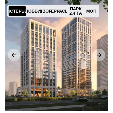
ПЛАН
БЛАГОУСТРОЙСТВО
ПАНОРАМА
КОМПЛЕКСА
КОМПЛЕКСНОЕ
РАЗВИТИЕ ТЕРРИТОРИЙ
КОМПЛЕКСНОЕ
РАЗВИТИЕ ТЕРРИТОРИЙ
ВЫБИРАЙТЕ НЕ
ПРОСТО
КВАРТИРУ — А
ГОТОВУЮ СРЕДУ
ДЛЯ ЖИЗНИ!
В рамках проекта КРТ инфраструктура
района будет наполняться.
Планируется строительство:
— Футбольное поле для игр
и тренировок
— Современный ФОК с бассейном,
залами и секциями для всей семьи
— Офисы в шаговой доступности
— Торговый комплекс с магазинами,
кафе и сервисами
— Гостиница с апартаментами для
гостей