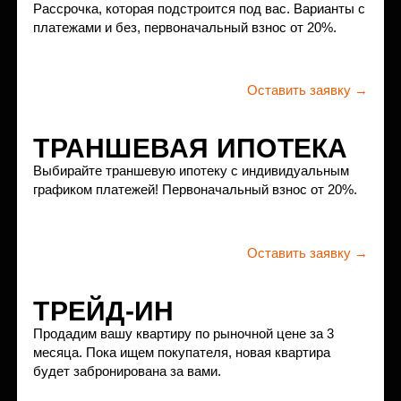
В «Бестселлере» оборудован подземный паркинг с зимней
галереей, рассчитанный на 110 машино-мест, из них 26
семейных. Парковать велосипед в колясочной нет
необходимости — для любого вида личного транспорта
в "Бестселлере" достаточно места.