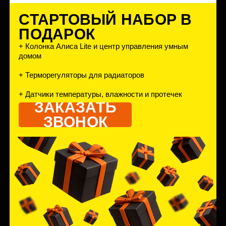
РАБОТАЕМ В ВАШЕМ
ДОМЕ ТАК,
БУДТО ЖИВЕМ В НЕМ
САМИ
ПРОФЕССИОНАЛЬНОЕ
УПРАВЛЕНИЕ БЕЗ
ПОСРЕДНИКОВ
Собственная управляющая компания
BAZA обеспечивает безупречный
комфорт: уборка территории, ремонт
систем, уход за фасадами и паркингом.
Без лишних звонков – все вопросы
решаются в мобильном приложении.