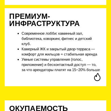
4 проекта
на Бали
Апартаменты и виллы в Индонезии от BALI BAZA
DEVELOPMENT