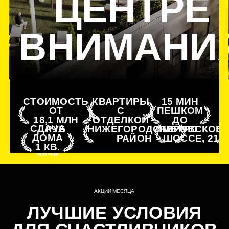
СТОИМОСТЬ
КВАРТИРЫ
15 МИН
ОТ
С
ПЕШКОМ
18,1 МЛН
ОТДЕЛКОЙ
ДО
СДАЧА
РУБ
МЕТРО
НИЖЕГОРОДСКИЙ
ПЕРОВСКОЕ
ДОМА
РАЙОН
ШОССЕ, 21
1 КВ.
2028
АКЦИИ МЕСЯЦА
ЛУЧШИЕ УСЛОВИЯ
ДЛЯ СЧАСТЛИВЧИКОВ