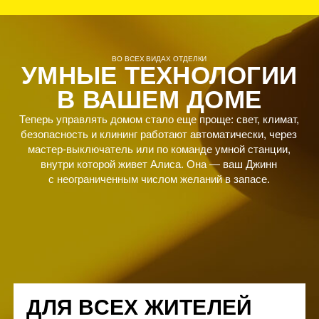
ИПОТЕКА ОТ 2,1%
Выгодная ставка от 2,1% по семейной ипотеке на два
года, далее ставка 6%. Без удорожания стоимости
квартиры.
СДЕЛАТЬ
РАСЧЁТ
РАССРОЧКА НА ВЫБОР
Рассрочка, которая подстроится под вас. Варианты с
платежами и без, первоначальный взнос от 20%.