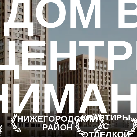
НТРЕ
МАНИЯ
КВАРТИРЫ
15 МИН
РОДСКИЙ
ПЕРОВСКОЕ
С
ПЕШКОМ
ЙОН
ШОССЕ, 21
ОТДЕЛКОЙ
ДО
МЕТРО