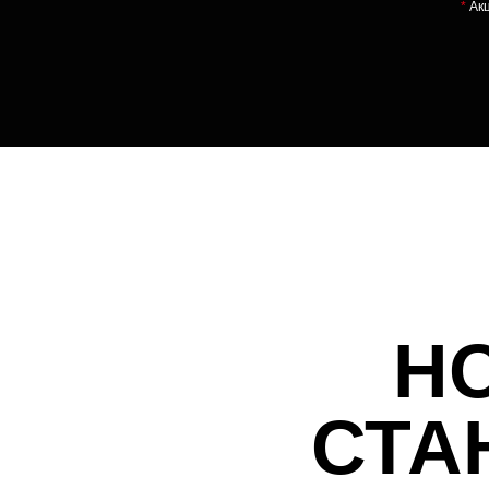
*
Акц
Н
СТА