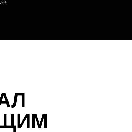
одаж.
АЛ
ЯЩИМ