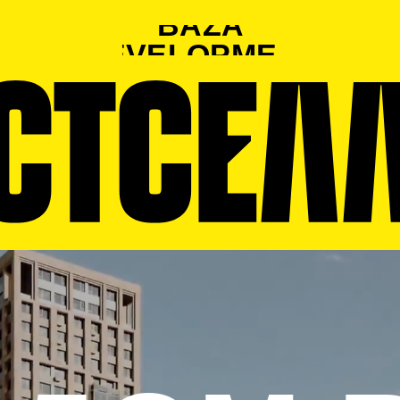
+7 495
BAZA
ЗАКАЗА
019-74-35
ELOPMENT
ЗВОНО
ОМ В