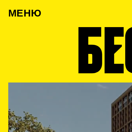
МЕНЮ
DEV
Д