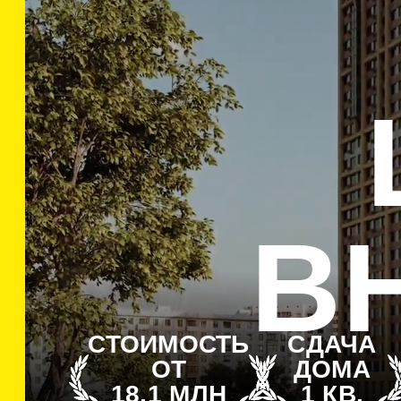
ЦЕ
ВНИ
СТОИМОСТЬ
СДАЧА
НИЖЕГО
ОТ
ДОМА
РА
18,1 МЛН
1 КВ.
РУБ
2028